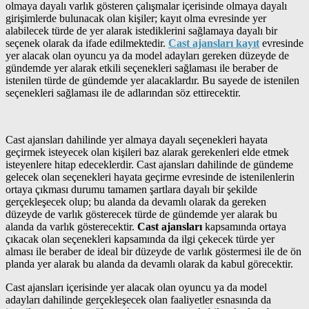
olmaya dayalı varlık gösteren çalışmalar içerisinde olmaya dayalı
girişimlerde bulunacak olan kişiler; kayıt olma evresinde yer
alabilecek türde de yer alarak istediklerini sağlamaya dayalı bir
seçenek olarak da ifade edilmektedir.
Cast ajansları kayıt
evresinde
yer alacak olan oyuncu ya da model adayları gereken düzeyde de
gündemde yer alarak etkili seçenekleri sağlaması ile beraber de
istenilen türde de gündemde yer alacaklardır. Bu sayede de istenilen
seçenekleri sağlaması ile de adlarından söz ettirecektir.
Cast ajansları dahilinde yer almaya dayalı seçenekleri hayata
geçirmek isteyecek olan kişileri baz alarak gerekenleri elde etmek
isteyenlere hitap edeceklerdir. Cast ajansları dahilinde de gündeme
gelecek olan seçenekleri hayata geçirme evresinde de istenilenlerin
ortaya çıkması durumu tamamen şartlara dayalı bir şekilde
gerçekleşecek olup; bu alanda da devamlı olarak da gereken
düzeyde de varlık gösterecek türde de gündemde yer alarak bu
alanda da varlık gösterecektir.
Cast ajansları
kapsamında ortaya
çıkacak olan seçenekleri kapsamında da ilgi çekecek türde yer
alması ile beraber de ideal bir düzeyde de varlık göstermesi ile de ön
planda yer alarak bu alanda da devamlı olarak da kabul görecektir.
Cast ajansları içerisinde yer alacak olan oyuncu ya da model
adayları dahilinde gerçekleşecek olan faaliyetler esnasında da