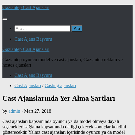
Skip
Gaziantep Cast Ajansları
to
content
Arama:
Cast Ajans Başvuru
Gaziantep Cast Ajansları
Gaziantep oyuncu model ve cast ajansları, Gaziantep reklam ve
hostes ajansları
Cast Ajans Başvuru
Cast Ajansları
/
Casting ajansları
Cast Ajanslarında Yer Alma Şartları
by
admin
·
Mart 27, 2018
Cast ajansları kapsamında oyuncu ya da model olmaya dayalı
seçenekleri sağlama kapsamında da ilgi çekecek sonuçlar kendini
gösterecektir. Yalnız cast ajansları içerisinde oyuncu ya da model