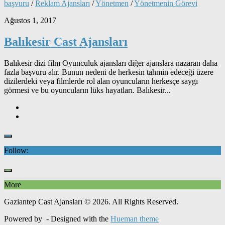
başvuru
/
Reklam Ajansları
/
Yönetmen
/
Yönetmenin Görevi
Ağustos 1, 2017
Balıkesir Cast Ajansları
Balıkesir dizi film Oyunculuk ajansları diğer ajanslara nazaran daha
fazla başvuru alır. Bunun nedeni de herkesin tahmin edeceği üzere
dizilerdeki veya filmlerde rol alan oyuncuların herkesçe saygı
görmesi ve bu oyuncuların lüks hayatları. Balıkesir...
Follow:
More
Gaziantep Cast Ajansları © 2026. All Rights Reserved.
Powered by
- Designed with the
Hueman theme