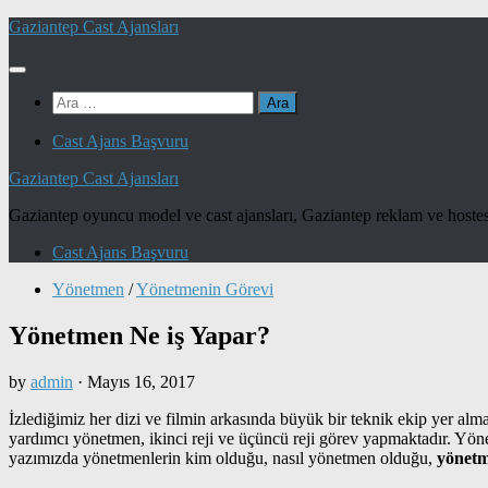
Skip
Gaziantep Cast Ajansları
to
content
Arama:
Cast Ajans Başvuru
Gaziantep Cast Ajansları
Gaziantep oyuncu model ve cast ajansları, Gaziantep reklam ve hostes
Cast Ajans Başvuru
Yönetmen
/
Yönetmenin Görevi
Yönetmen Ne iş Yapar?
by
admin
·
Mayıs 16, 2017
İzlediğimiz her dizi ve filmin arkasında büyük bir teknik ekip yer almak
yardımcı yönetmen, ikinci reji ve üçüncü reji görev yapmaktadır. Yönetm
yazımızda yönetmenlerin kim olduğu, nasıl yönetmen olduğu,
yönetm