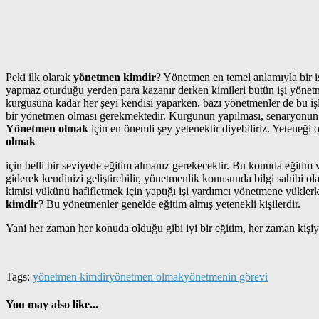
Peki ilk olarak
yönetmen kimdir
? Yönetmen en temel anlamıyla bir iş
yapmaz oturduğu yerden para kazanır derken kimileri bütün işi yönetm
kurgusuna kadar her şeyi kendisi yaparken, bazı yönetmenler de bu işler
bir yönetmen olması gerekmektedir. Kurgunun yapılması, senaryonun
Yönetmen olmak
için en önemli şey yetenektir diyebiliriz. Yeteneği
olmak
için belli bir seviyede eğitim almanız gerekecektir. Bu konuda eğitim
giderek kendinizi geliştirebilir, yönetmenlik konusunda bilgi sahibi ol
kimisi yükünü hafifletmek için yaptığı işi yardımcı yönetmene yüklerken
kimdir
? Bu yönetmenler genelde eğitim almış yetenekli kişilerdir.
Yani her zaman her konuda olduğu gibi iyi bir eğitim, her zaman kişiyi 
Tags:
yönetmen kimdir
yönetmen olmak
yönetmenin görevi
You may also like...