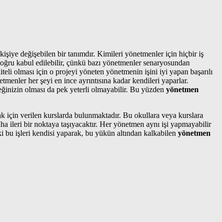
şiye değişebilen bir tanımdır. Kimileri yönetmenler için hiçbir iş
doğru kabul edilebilir, çünkü bazı yönetmenler senaryosundan
teli olması için o projeyi yöneten yönetmenin işini iyi yapan başarılı
menler her şeyi en ince ayrıntısına kadar kendileri yaparlar.
neğinizin olması da pek yeterli olmayabilir. Bu yüzden
yönetmen
k için verilen kurslarda bulunmaktadır. Bu okullara veya kurslara
aha ileri bir noktaya taşıyacaktır. Her yönetmen aynı işi yapmayabilir
eki bu işleri kendisi yaparak, bu yükün altından kalkabilen
yönetmen