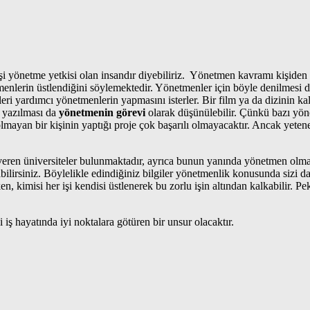
i yönetme yetkisi olan insandır diyebiliriz. Yönetmen kavramı kişiden ki
enlerin üstlendiğini söylemektedir. Yönetmenler için böyle denilmesi 
i yardımcı yönetmenlerin yapmasını isterler. Bir film ya da dizinin kali
 yazılması da
yönetmenin görevi
olarak düşünülebilir. Çünkü bazı yönet
 olmayan bir kişinin yaptığı proje çok başarılı olmayacaktır. Ancak yete
 veren üniversiteler bulunmaktadır, ayrıca bunun yanında yönetmen olma
abilirsiniz. Böylelikle edindiğiniz bilgiler yönetmenlik konusunda sizi d
, kimisi her işi kendisi üstlenerek bu zorlu işin altından kalkabilir. P
iş hayatında iyi noktalara götüren bir unsur olacaktır.