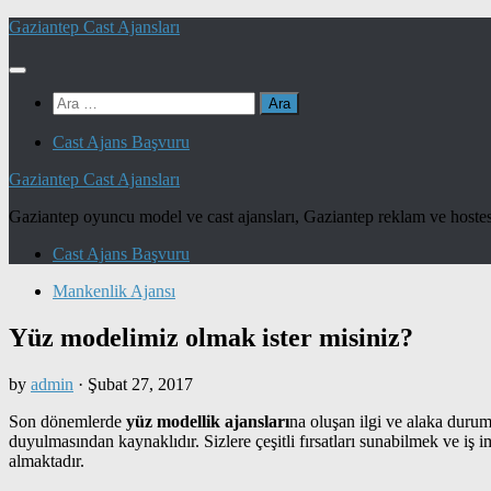
Skip
Gaziantep Cast Ajansları
to
content
Arama:
Cast Ajans Başvuru
Gaziantep Cast Ajansları
Gaziantep oyuncu model ve cast ajansları, Gaziantep reklam ve hostes
Cast Ajans Başvuru
Mankenlik Ajansı
Yüz modelimiz olmak ister misiniz?
by
admin
·
Şubat 27, 2017
Son dönemlerde
yüz modellik ajansları
na oluşan ilgi ve alaka duru
duyulmasından kaynaklıdır. Sizlere çeşitli fırsatları sunabilmek ve i
almaktadır.