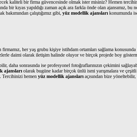
ek kaliteli bir firma güvencesinde olmak ister misiniz? Hemen tercihini
nda bir kıyas yapıldığı zaman açık ara farkla önde olan ajansımız, bu nok
ak bakımından çalıştığımız gibi,
yüz modellik ajansları
konumunda ise 
an firmamız, her yaş grubu kişiye istihdam ortamları sağlama konusunda 
zlerle daimi olarak iletişim halinde oluyor ve birçok projede boy göster
r, daha sonrasında ise profesyonel fotoğraflarınızın çekimini sağlayabil
k ajansları
olarak bugüne kadar birçok ünlü ismi yarışmalara ve çeşitli 
. Tercihinizi hemen
yüz modellik ajansları
açısından bize yöneltebilir,