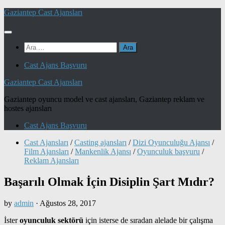
Skip
Gaziantep Cast Ajansları
to
content
Arama:
Cast Ajans Başvuru
Gaziantep Cast Ajansları
Gaziantep oyuncu model ve cast ajansları, Gaziantep reklam ve
hostes ajansları
Cast Ajans Başvuru
Cast Ajansları
/
Casting ajansları
/
Dizi Oyunculuğu Ajansı
/
Film Ajansları
/
Mankenlik Ajansı
/
Oyunculuk başvuru
/
Reklam Ajansları
Başarılı Olmak İçin Disiplin Şart Mıdır?
by
admin
·
Ağustos 28, 2017
İster
oyunculuk sektörü
için isterse de sıradan alelade bir çalışma