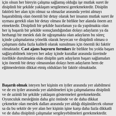
için olsun her bireyin çalışma sağlamış olduğu işe mutlak suret ile
disiplinli bir şekilde yaklaşım sergilemesi gerekmektedir. Disiplin
faktörü her alan için olmaz sa olmazlar arasında yerini almayı
başarabilmiş olan önemli bir detay olarak her insanın mutlak suret ile
uyması gerekli olan bir detay olması ile birlikte her alanda önem arz
etmektedir. Disiplinli bir şekilde hazırlanan ya da yapılmakta olan
her iş başarılı bir şekilde sonuçlandığından dolayı adayların ya da
herhangi bir meslek dalı ile uğraşmakta olan adayların bu süreç
içinde çalışmalarına yönelik olarak heyecan ve disiplinli olması o
çalışmanı daha fazla kaliteli olarak sunulması için önemli iki faktör
olmaktadır.
Cast ajans başvuru formları
ile birlikte bu yolda başarı
sağlayabilmek isteyen her aday içinde kurallar arasında üzerinde
özellikle durulmakta olan disiplin şartı adayların başarı sağlamaları
için önemli bir detay olmasından dolayı hem adayların hem de
eğitmenlerinin dikkat etmiş oldukları bir faktör olmaktadır.
Başarılı olmak
isteyen her kişinin en iyiler arasında yer alabilmesi
ve de en iyiler arasında yer alabilmeleri için çalışmalarına disiplinli
ve de azimli bir şekilde yaklaşım göstermeleri gerekmektedir.
Oyunculuk mesleğinin daha göz önünde ve de daha dikkat
çekmekte olan meslek dalları arasında yer aldığı düşünülecek olunur
sa da bu sektör de yer alan her kişinin işine karşı daha fazla dikkatli
ve de daha disiplinli çalışmalar sergileyebilmeleri gerekmektedir.