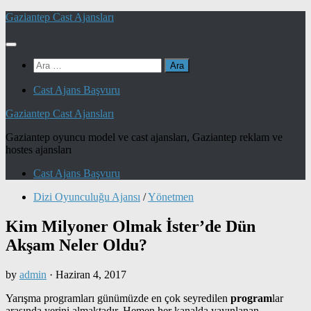
Skip
Gaziantep Cast Ajansları
to
content
Arama:
Cast Ajans Başvuru
Gaziantep Cast Ajansları
Gaziantep oyuncu model ve cast ajansları, Gaziantep reklam ve
hostes ajansları
Cast Ajans Başvuru
Dizi Oyunculuğu Ajansı
/
Yönetmen
Kim Milyoner Olmak İster’de Dün
Akşam Neler Oldu?
by
admin
·
Haziran 4, 2017
Yarışma programları günümüzde en çok seyredilen
program
lar
arasında yerini almaktadır. Hemen her kanalda yayınlanan