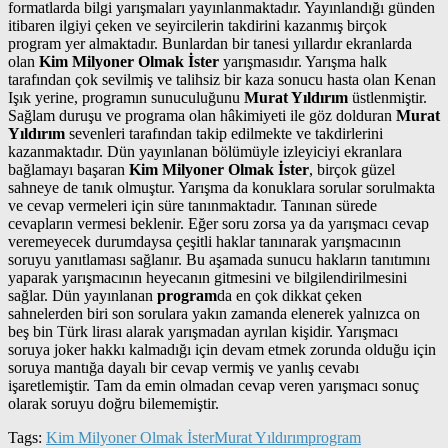
formatlarda bilgi yarışmaları yayınlanmaktadır. Yayınlandığı günden
itibaren ilgiyi çeken ve seyircilerin takdirini kazanmış birçok
program yer almaktadır. Bunlardan bir tanesi yıllardır ekranlarda
olan
Kim Milyoner Olmak İster
yarışmasıdır. Yarışma halk
tarafından çok sevilmiş ve talihsiz bir kaza sonucu hasta olan Kenan
Işık yerine, programın sunuculuğunu
Murat Yıldırım
üstlenmiştir.
Sağlam duruşu ve programa olan hâkimiyeti ile göz dolduran
Murat
Yıldırım
sevenleri tarafından takip edilmekte ve takdirlerini
kazanmaktadır. Dün yayınlanan bölümüyle izleyiciyi ekranlara
bağlamayı başaran
Kim Milyoner Olmak İster
, birçok güzel
sahneye de tanık olmuştur. Yarışma da konuklara sorular sorulmakta
ve cevap vermeleri için süre tanınmaktadır. Tanınan sürede
cevapların vermesi beklenir. Eğer soru zorsa ya da yarışmacı cevap
veremeyecek durumdaysa çeşitli haklar tanınarak yarışmacının
soruyu yanıtlaması sağlanır. Bu aşamada sunucu hakların tanıtımını
yaparak yarışmacının heyecanın gitmesini ve bilgilendirilmesini
sağlar. Dün yayınlanan
program
da en çok dikkat çeken
sahnelerden biri son sorulara yakın zamanda elenerek yalnızca on
beş bin Türk lirası alarak yarışmadan ayrılan kişidir. Yarışmacı
soruya joker hakkı kalmadığı için devam etmek zorunda olduğu için
soruya mantığa dayalı bir cevap vermiş ve yanlış cevabı
işaretlemiştir. Tam da emin olmadan cevap veren yarışmacı sonuç
olarak soruyu doğru bilememiştir.
Tags:
Kim Milyoner Olmak İster
Murat Yıldırım
program