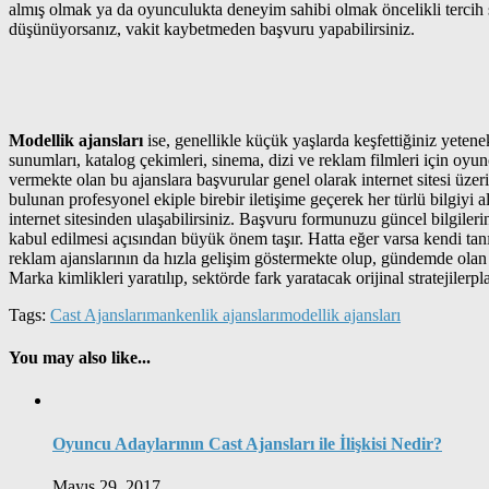
almış olmak ya da oyunculukta deneyim sahibi olmak öncelikli tercih
düşünüyorsanız, vakit kaybetmeden başvuru yapabilirsiniz.
Modellik ajansları
ise, genellikle küçük yaşlarda keşfettiğiniz yeten
sunumları, katalog çekimleri, sinema, dizi ve reklam filmleri için oy
vermekte olan bu ajanslara başvurular genel olarak internet sitesi üze
bulunan profesyonel ekiple birebir iletişime geçerek her türlü bilgiyi 
internet sitesinden ulaşabilirsiniz. Başvuru formunuzu güncel bilgiler
kabul edilmesi açısından büyük önem taşır. Hatta eğer varsa kendi ta
reklam ajanslarının da hızla gelişim göstermekte olup, gündemde olan
Marka kimlikleri yaratılıp, sektörde fark yaratacak orijinal stratejilerp
Tags:
Cast Ajansları
mankenlik ajansları
modellik ajansları
You may also like...
Oyuncu Adaylarının Cast Ajansları ile İlişkisi Nedir?
Mayıs 29, 2017