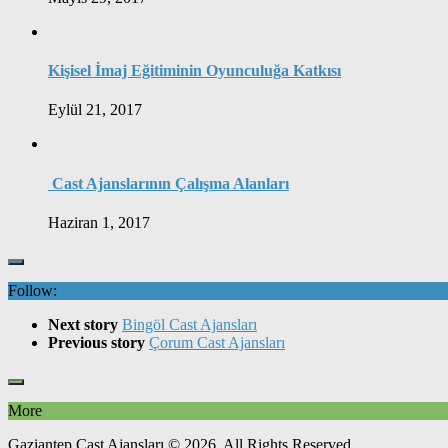
Kişisel İmaj Eğitiminin Oyunculuğa Katkısı
Eylül 21, 2017
Cast Ajanslarının Çalışma Alanları
Haziran 1, 2017
Follow:
Next story
Bingöl Cast Ajansları
Previous story
Çorum Cast Ajansları
More
Gaziantep Cast Ajansları © 2026. All Rights Reserved.