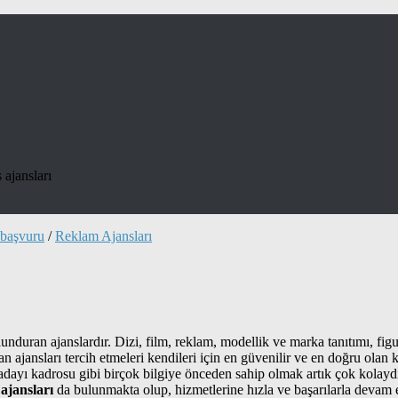
 ajansları
başvuru
/
Reklam Ajansları
unduran ajanslardır. Dizi, film, reklam, modellik ve marka tanıtımı, fig
 ajansları tercih etmeleri kendileri için en güvenilir ve en doğru olan k
 adayı kadrosu gibi birçok bilgiye önceden sahip olmak artık çok kolaydı
ajansları
da bulunmakta olup, hizmetlerine hızla ve başarılarla devam 