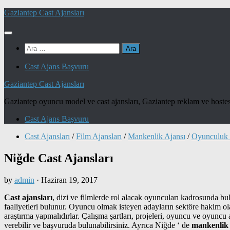
Skip
Gaziantep Cast Ajansları
to
content
Arama:
Cast Ajans Başvuru
Gaziantep Cast Ajansları
Gaziantep oyuncu model ve cast ajansları, Gaziantep reklam ve hostes
Cast Ajans Başvuru
Cast Ajansları
/
Film Ajansları
/
Mankenlik Ajansı
/
Oyunculuk 
Niğde Cast Ajansları
by
admin
·
Haziran 19, 2017
Cast ajansları
, dizi ve filmlerde rol alacak oyuncuları kadrosunda bul
faaliyetleri bulunur. Oyuncu olmak isteyen adayların sektöre hakim olan
araştırma yapmalıdırlar. Çalışma şartları, projeleri, oyuncu ve oyuncu
verebilir ve başvuruda bulunabilirsiniz. Ayrıca Niğde ‘ de
mankenlik 