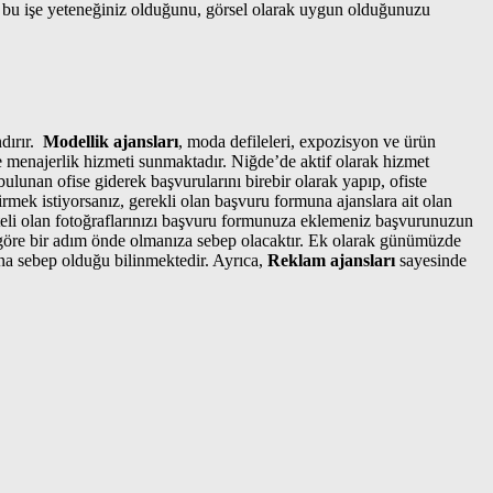
 bu işe yeteneğiniz olduğunu, görsel olarak uygun olduğunuzu
ndırır.
Modellik ajansları
, moda defileleri, expozisyon ve ürün
e menajerlik hizmeti sunmaktadır. Niğde’de aktif olarak hizmet
lunan ofise giderek başvurularını birebir olarak yapıp, ofiste
irmek istiyorsanız, gerekli olan başvuru formuna ajanslara ait olan
liteli olan fotoğraflarınızı başvuru formunuza eklemeniz başvurunuzun
 göre bir adım önde olmanıza sebep olacaktır. Ek olarak günümüzde
ına sebep olduğu bilinmektedir. Ayrıca,
Reklam ajansları
sayesinde