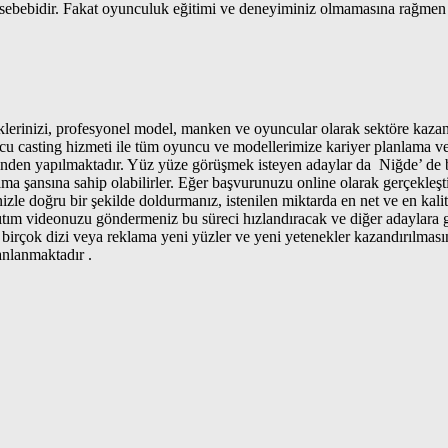
 sebebidir. Fakat oyunculuk eğitimi ve deneyiminiz olmamasına rağmen
eklerinizi, profesyonel model, manken ve oyuncular olarak sektöre kaza
uncu casting hizmeti ile tüm oyuncu ve modellerimize kariyer planlama v
rinden yapılmaktadır. Yüz yüze görüşmek isteyen adaylar da Niğde’ de bu
alma şansına sahip olabilirler. Eğer başvurunuzu online olarak gerçekleşt
inizle doğru bir şekilde doldurmanız, istenilen miktarda en net ve en ka
nıtım videonuzu göndermeniz bu süreci hızlandıracak ve diğer adaylara
 birçok dizi veya reklama yeni yüzler ve yeni yetenekler kazandırılmas
lanlanmaktadır .