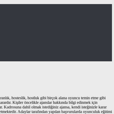
uranlık, hosteslik, hostluk gibi birçok alana oyuncu temin etme gibi
arardır. Kişiler öncelikle ajanslar hakkında bilgi edinmek için
r. Kadrosuna dahil olmak istediğiniz ajansa, kendi isteğinizle karar
etmektedir. Adaylar tarafından yapılan başvurularda oyunculuk eğitimi