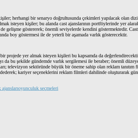
ler; herhangi bir senaryo doğrultusunda çekimleri yapılacak olan dizi
lmak isteyen kişiler; bu alanda cast ajanslarının portföylerinde yer alara
de gelişme göstererek; önemli seviyelerde kendini göstermektedir. Cast 
anda boy göstermesi ile de yeterli bir aşamada varlık gösterecektir.
bir projede yer almak isteyen kişileri bu kapsamda da değerlendirecekti
ı da bu şekilde gündemde varlık sergilemesi ile beraber; önemli düzeyd
rı; televizyon sektöründe büyük bir öneme sahip olan reklam tanıtım fil
ydederek; kariyer seçeneklerini reklam filmleri dahilinde oluşturarak gü
 ajansları
oyunculuk seçmeleri