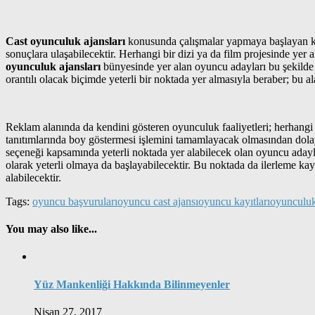
Cast oyunculuk ajansları
konusunda çalışmalar yapmaya başlayan kişi
sonuçlara ulaşabilecektir. Herhangi bir dizi ya da film projesinde yer a
oyunculuk ajansları
bünyesinde yer alan oyuncu adayları bu şekilde 
orantılı olacak biçimde yeterli bir noktada yer almasıyla beraber; bu al
Reklam alanında da kendini gösteren oyunculuk faaliyetleri; herhangi 
tanıtımlarında boy göstermesi işlemini tamamlayacak olmasından dolay
seçeneği kapsamında yeterli noktada yer alabilecek olan oyuncu adayla
olarak yeterli olmaya da başlayabilecektir. Bu noktada da ilerleme ka
alabilecektir.
Tags:
oyuncu başvuruları
oyuncu cast ajansı
oyuncu kayıtları
oyunculuk
You may also like...
Yüz Mankenliği Hakkında Bilinmeyenler
Nisan 27, 2017