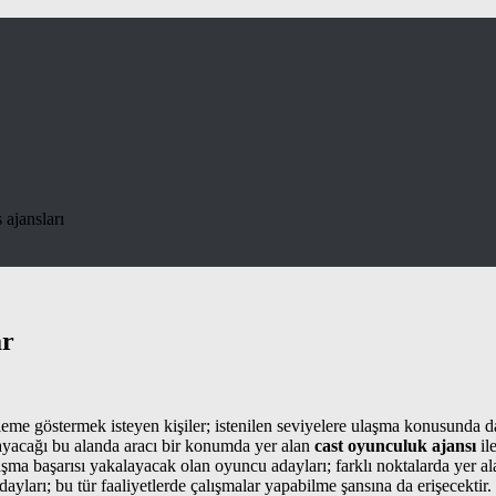
 ajansları
ar
eme göstermek isteyen kişiler; istenilen seviyelere ulaşma konusunda da
amayacağı bu alanda aracı bir konumda yer alan
cast oyunculuk ajansı
il
a başarısı yakalayacak olan oyuncu adayları; farklı noktalarda yer alab
yları; bu tür faaliyetlerde çalışmalar yapabilme şansına da erişecektir.