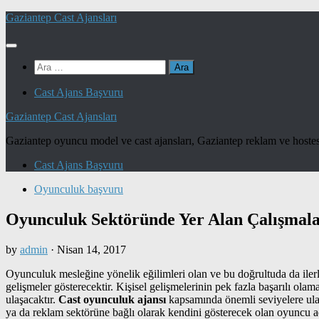
Skip
Gaziantep Cast Ajansları
to
content
Arama:
Cast Ajans Başvuru
Gaziantep Cast Ajansları
Gaziantep oyuncu model ve cast ajansları, Gaziantep reklam ve hostes
Cast Ajans Başvuru
Oyunculuk başvuru
Oyunculuk Sektöründe Yer Alan Çalışmal
by
admin
·
Nisan 14, 2017
Oyunculuk mesleğine yönelik eğilimleri olan ve bu doğrultuda da ilerl
gelişmeler gösterecektir. Kişisel gelişmelerinin pek fazla başarılı ol
ulaşacaktır.
Cast oyunculuk ajansı
kapsamında önemli seviyelere ulaşm
ya da reklam sektörüne bağlı olarak kendini gösterecek olan oyuncu ada