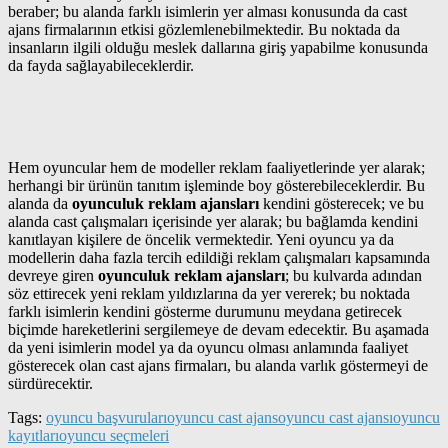
beraber; bu alanda farklı isimlerin yer alması konusunda da cast
ajans firmalarının etkisi gözlemlenebilmektedir. Bu noktada da
insanların ilgili olduğu meslek dallarına giriş yapabilme konusunda
da fayda sağlayabileceklerdir.
Hem oyuncular hem de modeller reklam faaliyetlerinde yer alarak;
herhangi bir ürünün tanıtım işleminde boy gösterebileceklerdir. Bu
alanda da
oyunculuk reklam ajansları
kendini gösterecek; ve bu
alanda cast çalışmaları içerisinde yer alarak; bu bağlamda kendini
kanıtlayan kişilere de öncelik vermektedir. Yeni oyuncu ya da
modellerin daha fazla tercih edildiği reklam çalışmaları kapsamında
devreye giren
oyunculuk reklam ajansları
; bu kulvarda adından
söz ettirecek yeni reklam yıldızlarına da yer vererek; bu noktada
farklı isimlerin kendini gösterme durumunu meydana getirecek
biçimde hareketlerini sergilemeye de devam edecektir. Bu aşamada
da yeni isimlerin model ya da oyuncu olması anlamında faaliyet
gösterecek olan cast ajans firmaları, bu alanda varlık göstermeyi de
sürdürecektir.
Tags:
oyuncu başvuruları
oyuncu cast ajans
oyuncu cast ajansı
oyuncu
kayıtları
oyuncu seçmeleri