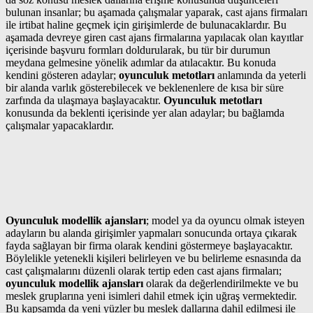
bulunan insanlar; bu aşamada çalışmalar yaparak, cast ajans firmaları
ile irtibat haline geçmek için girişimlerde de bulunacaklardır. Bu
aşamada devreye giren cast ajans firmalarına yapılacak olan kayıtlar
içerisinde başvuru formları doldurularak, bu tür bir durumun
meydana gelmesine yönelik adımlar da atılacaktır. Bu konuda
kendini gösteren adaylar;
oyunculuk metotları
anlamında da yeterli
bir alanda varlık gösterebilecek ve beklenenlere de kısa bir süre
zarfında da ulaşmaya başlayacaktır.
Oyunculuk metotları
konusunda da beklenti içerisinde yer alan adaylar; bu bağlamda
çalışmalar yapacaklardır.
Oyunculuk modellik ajansları
; model ya da oyuncu olmak isteyen
adayların bu alanda girişimler yapmaları sonucunda ortaya çıkarak
fayda sağlayan bir firma olarak kendini göstermeye başlayacaktır.
Böylelikle yetenekli kişileri belirleyen ve bu belirleme esnasında da
cast çalışmalarını düzenli olarak tertip eden cast ajans firmaları;
oyunculuk modellik ajansları
olarak da değerlendirilmekte ve bu
meslek gruplarına yeni isimleri dahil etmek için uğraş vermektedir.
Bu kapsamda da yeni yüzler bu meslek dallarına dahil edilmesi ile