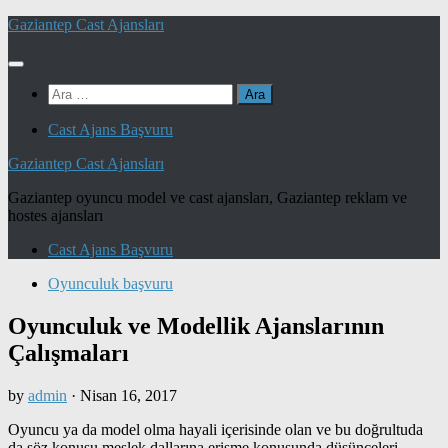
Skip
Gaziantep Cast Ajansları
to
content
Arama:
Cast Ajans Başvuru
Gaziantep Cast Ajansları
Gaziantep oyuncu model ve cast ajansları, Gaziantep reklam ve
hostes ajansları
Cast Ajans Başvuru
Oyunculuk başvuru
Oyunculuk ve Modellik Ajanslarının
Çalışmaları
by
admin
·
Nisan 16, 2017
Oyuncu ya da model olma hayali içerisinde olan ve bu doğrultuda
da söz konusu meslek dallarına erişme konusunda düşünceleri