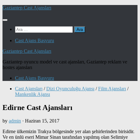
Skip
Gaziantep Cast Ajansları
to
content
Arama:
Cast Ajans Başvuru
Gaziantep Cast Ajansları
Gaziantep oyuncu model ve cast ajansları, Gaziantep reklam ve
hostes ajansları
Cast Ajans Başvuru
Cast Ajansları
/
Dizi Oyunculuğu Ajansı
/
Film Ajansları
/
Mankenlik Ajansı
Edirne Cast Ajansları
by
admin
·
Haziran 15, 2017
Edirne ülkemizin Trakya bölgesinde yer alan şehirlerinden birisidir.
Ve en ünlü eseri Mimar Sinan tarafından yapılmış olan Selimiye