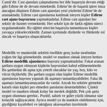
Camii’dir. Cast ajansları çalışmalarına her ilde başarıyla devam ettiği
gibi Edirne de de devam etmektedir. Edirne’de de başarılı işlere imza
atacağını düşünen Edirne cast ajansları yeni yüzlerini Edirne’de de
aramaktadır. Edirne cast ajanslarına katılmak isteyen kişiler
Edirne
cast ajans başvurusu
yapmaktadırlar. Edirne cast ajansları her
sektör de hizmet vermektedir. Her sektör için de farklı eğitim süreci
uygulamaktadır. Bu eğitim sürecini başarıyla tamamlayan kişiler
yavaşça yükseleceklerdir. Zaman içerisinde dizilerde ve filmlerde rol
alacak ve başarıya ulaşacaklardır.
Modellik ve mankenlik sektörü özellikle genç kızlar tarafından
yoğun bir ilgi görmektedir. model ve manken olmak isteyen herkes
Edirne modellik ajansları
na başvuru yapmaktadırlar. Fakat aranan
şartlara uygun olmayan kişilerin başvuruları kabul edilmemektedir.
Bu şartlardan ilk aşma için yeterli olacaklar ise yaş, boy, kilo ve
vücut ölçüleridir. Bu şartlara uygun olan kişiler Edirne modellik
ajanslarına başvuru yaparak ilk aşamayı tamamlayabilirler. Faka ilk
aşamayı tamamlayamayanlar da vardır. Ancak bu sektöre girmekte
kararlı olan kişiler pes etmeden şanslarını denemelidirler. Çünkü
model ve manken olmak kolay bir meslek değildir. Pek çok şarta
uygun olunması gerekir.. Pozitif, sabırlı ve güler yüzlü olmanız size
kolaylık sağlayacaktır. Ayrıca model ya da manken olabilmeniz için,
giydiğiniz kıyafetleri ve taktığınız aksesuarları üzerinizde