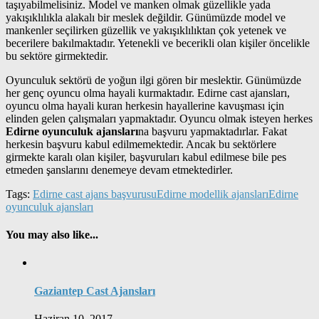
taşıyabilmelisiniz. Model ve manken olmak güzellikle yada
yakışıklılıkla alakalı bir meslek değildir. Günümüzde model ve
mankenler seçilirken güzellik ve yakışıklılıktan çok yetenek ve
becerilere bakılmaktadır. Yetenekli ve becerikli olan kişiler öncelikle
bu sektöre girmektedir.
Oyunculuk sektörü de yoğun ilgi gören bir meslektir. Günümüzde
her genç oyuncu olma hayali kurmaktadır. Edirne cast ajansları,
oyuncu olma hayali kuran herkesin hayallerine kavuşması için
elinden gelen çalışmaları yapmaktadır. Oyuncu olmak isteyen herkes
Edirne oyunculuk ajansları
na başvuru yapmaktadırlar. Fakat
herkesin başvuru kabul edilmemektedir. Ancak bu sektörlere
girmekte karalı olan kişiler, başvuruları kabul edilmese bile pes
etmeden şanslarını denemeye devam etmektedirler.
Tags:
Edirne cast ajans başvurusu
Edirne modellik ajansları
Edirne
oyunculuk ajansları
You may also like...
Gaziantep Cast Ajansları
Haziran 10, 2017