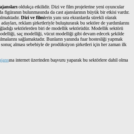
 ajansları
oldukça etkilidir. Dizi ve film projelerine yeni oyuncular
da figüranın bulunmasında da cast ajanslarının büyük bir etkisi vardır.
rılmaktadır.
Dizi ve film
lerin yanı sıra ekranlarda sürekli olarak
dayları, reklam şirketleriyle buluşturarak bu sektöre de yardımlarını
ğladığı sektörlerden biri de modellik sektörüdür. Modellik sektörü
modelliği, saç modelliği, vücut modelliği gibi devam edecek şekilde
katılmalarını sağlamaktadır. Bunların yanında fuar hostesliği yapmak
u sonuç alması sebebiyle de prodüksiyon şirketleri için her zaman ilk
ajans
ına internet üzerinden başvuru yaparak bu sektörlere dahil olma