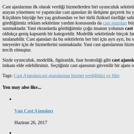
Cast ajanlarının ilk olarak verdiği hizmetlerden biri oyunculuk sektör
arayan yönetmen ve yapımcılar cast ajansları ile iletişime geçerek bu 
Küçükten büyüğe her yaş grubundan ve her türlü fiziksel özelliğe sahip
gördüğümüz reklam sektörüne yardım konusunda da
cast ajansları
büy
sunmaktadır. Yani ekranlarda gördüğümüz çoğu insanın yolunun
cast
oldukça geniş kapsamlı bir kategoridir. Modellik sektöründe birçok far
sıralanabilir. Cast ajansları da bu sektörlerin her biri için ayrı ayrı,
isteyenler için de hizmetlerini sunmaktadır. Yani cast ajanslarının hiz
tercih olmuştur.
Sizde oyunculuk, modellik, figüranlık, fuar hostesliği gibi
cast ajansl
imkanı elde edebilirsiniz. Seçtiğiniz cast ajansının güvenilir bir ajan
Tags:
Cast Ajansları
cast ajanslarının hizmet verdiği
dizi ve film
You may also like...
Van Cast Ajansları
Haziran 26, 2017