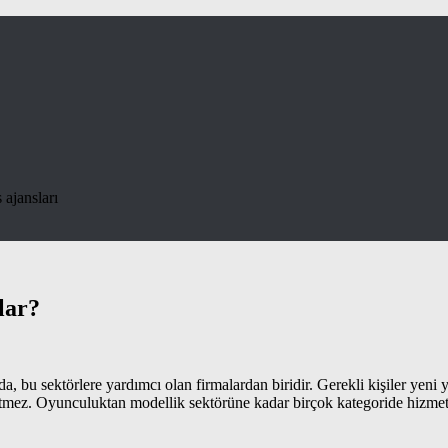
 ajansları
lar?
a, bu sektörlere yardımcı olan firmalardan biridir. Gerekli kişiler yeni y
itmez. Oyunculuktan modellik sektörüne kadar birçok kategoride hizmet