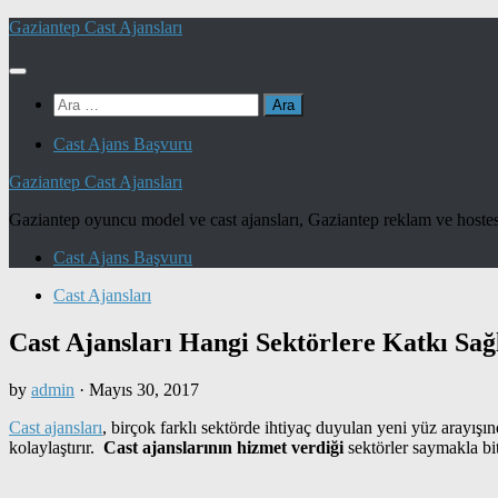
Skip
Gaziantep Cast Ajansları
to
content
Arama:
Cast Ajans Başvuru
Gaziantep Cast Ajansları
Gaziantep oyuncu model ve cast ajansları, Gaziantep reklam ve hostes
Cast Ajans Başvuru
Cast Ajansları
Cast Ajansları Hangi Sektörlere Katkı Sağ
by
admin
·
Mayıs 30, 2017
Cast ajansları
, birçok farklı sektörde ihtiyaç duyulan yeni yüz arayışınd
kolaylaştırır.
Cast ajanslarının hizmet
verdiği
sektörler saymakla b