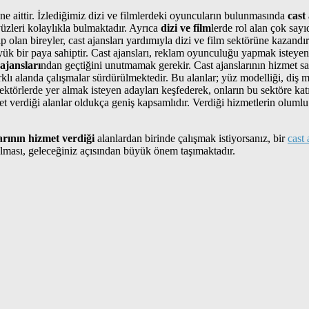
üne aittir. İzlediğimiz dizi ve filmlerdeki oyuncuların bulunmasında
cast
yüzleri kolaylıkla bulmaktadır. Ayrıca
dizi ve film
lerde rol alan çok sayı
 olan bireyler, cast ajansları yardımıyla dizi ve film sektörüne kazandı
ük bir paya sahiptir. Cast ajansları, reklam oyunculuğu yapmak isteyen a
 ajansları
ndan geçtiğini unutmamak gerekir. Cast ajanslarının hizmet sa
klı alanda çalışmalar sürdürülmektedir. Bu alanlar; yüz modelliği, diş 
 bu sektörlerde yer almak isteyen adayları keşfederek, onların bu sektöre 
met verdiği alanlar oldukça geniş kapsamlıdır. Verdiği hizmetlerin oluml
arının hizmet verdiği
alanlardan birinde çalışmak istiyorsanız, bir
cast 
s olması, geleceğiniz açısından büyük önem taşımaktadır.